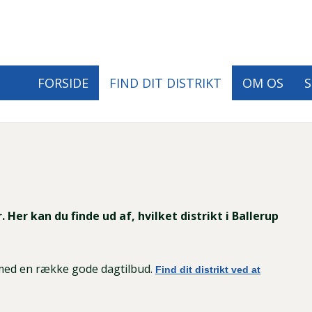
FORSIDE
FIND DIT DISTRIKT
OM OS
S
Primær
navigation
Her kan du finde ud af, hvilket distrikt i Ballerup
med en række gode dagtilbud.
Find dit distrikt ved at