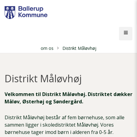
Gå
til
hovedindhold
Åbn
men
om os
Distrikt Måløvhøj
Brødkrumme
Distrikt Måløvhøj
Velkommen til Distrikt Måløvhøj. Distriktet dækker
Måløv, Østerhøj og Søndergård.
Distrikt Måløvhøj består af fem børnehuse, som alle
sammen ligger i skoledistriktet Måløvhøj. Vores
børnehuse tager imod børn i alderen fra 0-5 år.