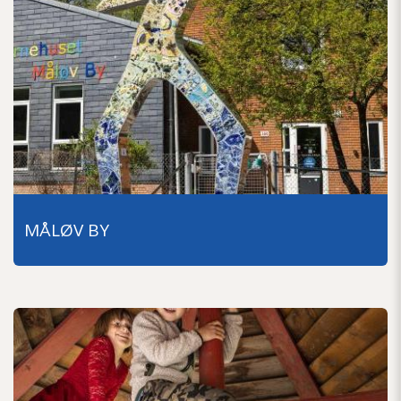
MÅLØV BY